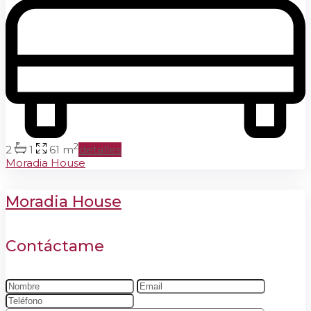
2
2
1
61 m
detalles
Moradia House
Moradia House
Contáctame