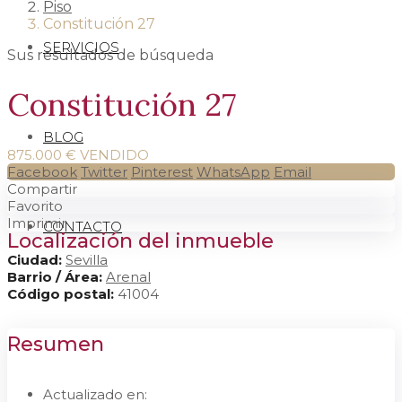
Piso
Constitución 27
SERVICIOS
Sus resultados de búsqueda
Constitución 27
BLOG
875.000 €
VENDIDO
Facebook
Twitter
Pinterest
WhatsApp
Email
Compartir
Favorito
Imprimir
CONTACTO
Localización del inmueble
Ciudad:
Sevilla
Barrio / Área:
Arenal
Código postal:
41004
Resumen
Actualizado en: