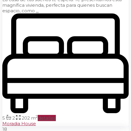
magnífica vivienda, perfecta para quienes buscan
espacio, como
...
2
5
2
202 m
detalles
Moradia House
18