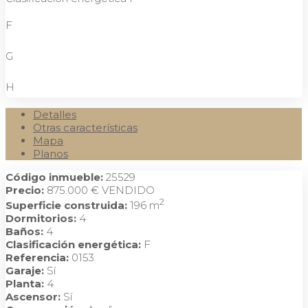
F
G
H
Detalles
Otras características
Mapa
Planos
Código inmueble:
25529
Precio:
875.000 €
VENDIDO
2
Superficie construida:
196 m
Dormitorios:
4
Baños:
4
Clasificación energética:
F
Referencia:
0153
Garaje:
Sí
Planta:
4
Ascensor:
Sí