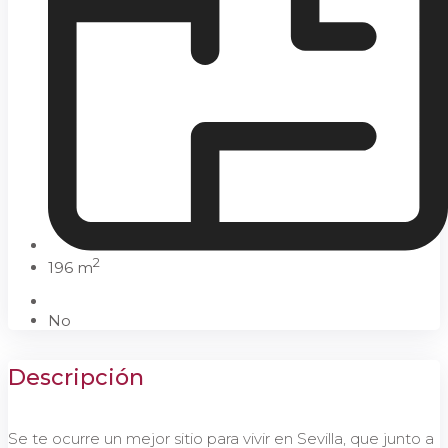
2
196 m
No
Descripción
Se te ocurre un mejor sitio para vivir en Sevilla, que junto a